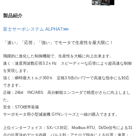
製品紹介
富士サーボシステム ALPHA7⋙
「速い」「応答」「強い」でモータで生産性を最大限に！
飛躍的に進化した制御機能で、生産性を大幅に向上出来ます。
速く：速度周波数応答3.2ｋHz スピーディーな応答により超高速な制御
を実現します。
強く：瞬時最大トルク350％ 定格3.5倍のパワーで高速な指令にも対応
できます。
正確：24bit INC/ABS 高分解能エンコーダで精度がさらに向上しまし
た。
安全：STO標準装備
サーボモータ用小型減速機 GYNシリーズと一緒の購入できます。
上位インターフェイス：SXバス対応、Modbus-RTU、Di/Do信号による31
点の位置決めデータ内蔵、パルス列・アナログ指令による位置・速度・