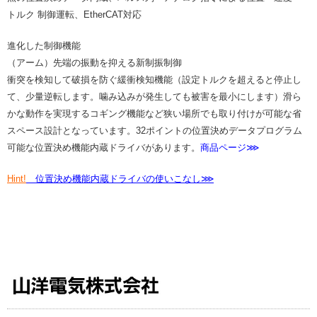
トルク 制御運転、EtherCAT対応
進化した制御機能
（アーム）先端の振動を抑える新制振制御
衝突を検知して破損を防ぐ緩衝検知機能（設定トルクを超えると停止し
て、少量逆転します。噛み込みが発生しても被害を最小にします）滑ら
かな動作を実現するコギング機能など狭い場所でも取り付けが可能な省
スペース設計となっています。32ポイントの位置決めデータプログラム
可能な位置決め機能内蔵ドライバがあります。
商品ページ⋙
Hint!
位置決め機能内蔵ドライバの使いこなし⋙