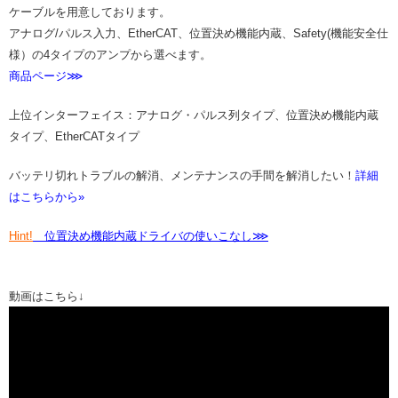
ケーブルを用意しております。
アナログ/パルス入力、EtherCAT、位置決め機能内蔵、Safety(機能安全仕
様）の4タイプのアンプから選べます。
商品ページ⋙
上位インターフェイス：アナログ・パルス列タイプ、位置決め機能内蔵
タイプ、EtherCATタイプ
バッテリ切れトラブルの解消、メンテナンスの手間を解消したい！
詳細
はこちらから»
Hint!
位置決め機能内蔵ドライバの使いこなし⋙
動画はこちら↓