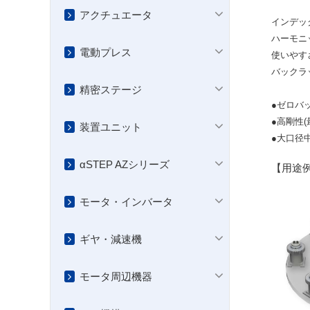
アクチュエータ
インデッ
ハーモニ
電動プレス
使いやす
バックラ
精密ステージ
●ゼロバ
●高剛性(
装置ユニット
●大口径中
αSTEP AZシリーズ
【用途
モータ・インバータ
ギヤ・減速機
モータ周辺機器