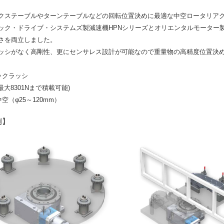
クステーブルやターンテーブルなどの回転位置決めに最適な中空ロータリア
ック・ドライブ・システムズ製減速機HPNシリーズとオリエンタルモーター製α
さを両立しました。
ッシがなく高剛性、更にセンサレス設計が可能なので重量物の高精度位置決
ックラッシ
最大8301Nまで積載可能)
空（φ25～120mm）
例】