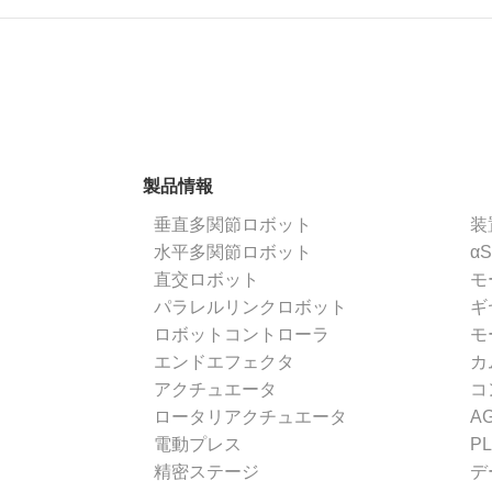
製品情報
垂直多関節ロボット
装
水平多関節ロボット
α
直交ロボット
モ
パラレルリンクロボット
ギ
ロボットコントローラ
モ
エンドエフェクタ
カ
アクチュエータ
コ
ロータリアクチュエータ
A
電動プレス
P
精密ステージ
デ