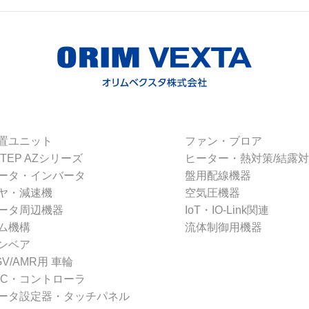
置ユニット
ファン・ブロア
STEP AZシリーズ
ヒーター・熱対策/結露
ータ・インバータ
盤用配線機器
ヤ・減速機
空気圧機器
ータ周辺機器
IoT・IO-Link関連
ム機構
流体制御用機器
ンベア
GV/AMR用 車輪
LC・コントローラ
ータ設定器・タッチパネル