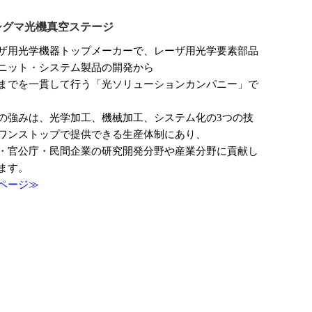
シグマ光機真空ステージ
ザ用光学機器トップメーカー
で、
レーザ用光学要素部品
ニット・システム製品の開発から
までを一貫して行う「光ソリューションカンパニー」で
の強みは、光学加工、機械加工、システム化の
3
つの技
ワンストップで提供できる生産体制にあり、
・官公庁・民間企業の研究開発分野や産業分野に貢献し
ます。
ページ
≫