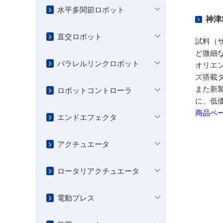
水平多関節ロボット
神津
直交ロボット
試料（
ど微細
パラレルリンクロボット
オリエン
ズ搭載
また新
ロボットコントローラ
に、低
商品ペ
エンドエフェクタ
アクチュエータ
ロータリアクチュエータ
電動プレス