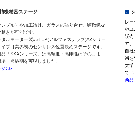
精機精密ステージ
レー
サンプル）や加工冶具、ガラスの張り合せ、顕微鏡な
やユ
な動きが可能です。
販売
タルモーター製αSTEP(アルファステップ)AZシリー
す。
タイプは業界初のセンサレス位置決めステージです。
自社
製品『SXAシリーズ』は高精度・高剛性はそのまま
術を
価格・短納期を実現しました。
大学
ージ⋙
てい
商品