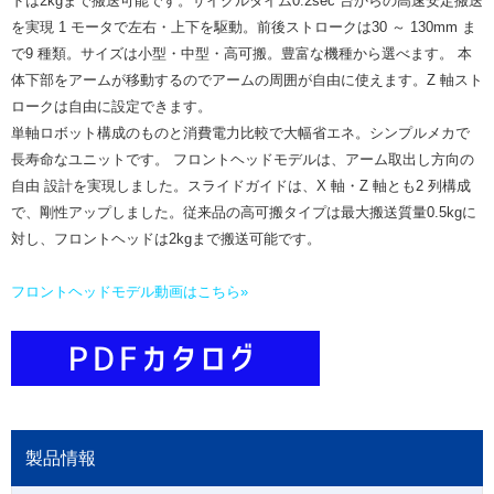
ドは2kgまで搬送可能です。サイクルタイム0.2sec 台からの高速安定搬送
を実現 1 モータで左右・上下を駆動。前後ストロークは30 ～ 130mm ま
で9 種類。サイズは小型・中型・高可搬。豊富な機種から選べます。 本
体下部をアームが移動するのでアームの周囲が自由に使えます。Z 軸スト
ロークは自由に設定できます。
単軸ロボット構成のものと消費電力比較で大幅省エネ。シンプルメカで
長寿命なユニットです。 フロントヘッドモデルは、アーム取出し方向の
自由 設計を実現しました。スライドガイドは、X 軸・Z 軸とも2 列構成
で、剛性アップしました。従来品の高可搬タイプは最大搬送質量0.5kgに
対し、フロントヘッドは2kgまで搬送可能です。
フロントヘッドモデル動画はこちら»
製品情報