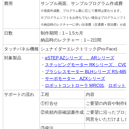
費用
サンプル画面、サンプルプログラム作成費 70
※画面作成数、プログラム数に応じて費用は変わります。
※プログラムソフトをお持ちでない場合はプログラムソフト
※納品時のレクチャーに伴い出張費（交通費＋宿泊費）が必
日数
制作期間：1～1.5カ月
納品時のレクチャー：1～2日間
タッチパネル機種
シュナイダーエレクトリック(Pro-Face)
対象製品
・
αSTEP AZシリーズ 、ARシリーズ
・
ステッピングモーター RKシリーズ、 CVDシ
・
ブラシレスモーター BLHシリーズ RS-485
・
サーボモーター AZXシリーズ
・
ロボットコントローラ MRC01
、
ロボットコ
サポートの流れ
工程
内容
①打合せ
ご要望の内容や制作範
②依頼内容確認書作成
ご要望に沿ったプログ
同意をいただけました
③発注