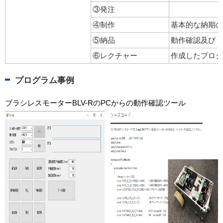
③発注
④制作
基本的な納期の
⑤納品
動作確認及びド
⑥レクチャー
作成したプログ
プログラム事例
ブラシレスモーターBLV-RのPCからの動作確認ツール