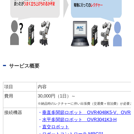
サービス概要
項目
内容
費用
30,000円（1日）～
※納品時のレクチャーに伴い出張費（交通費＋宿泊費）が必要と
接続機器
・
垂直多関節ロボット OVR4048K5-V、OVR4068K
・
水平多関節ロボット OVR3041K3-H
・
直交ロボット
・
ロボットコントローラ MRC01