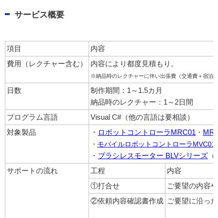
サービス概要
項目
内容
費用（レクチャー含む）
内容により都度見積もり。
※納品時のレクチャーに伴い出張費（交通費＋宿泊
日数
制作期間：1～1.5カ月
納品時のレクチャー：1～2日間
プログラム言語
Visual C#（他の言語は要相談）
対象製品
・
ロボットコントローラMRC01
・
MR
・
モバイルロボットコントローラMVC01
・
ブラシレスモーター BLVシリーズ
（
サポートの流れ
工程
内容
①打合せ
ご要望の内容や
②依頼内容確認書作成
ご要望に沿った