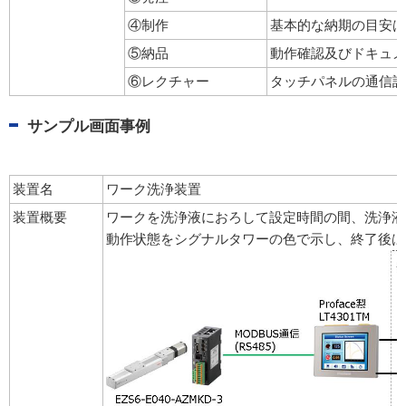
④制作
基本的な納期の目安は1
⑤納品
動作確認及びドキュメ
⑥レクチャー
タッチパネルの通信設
サンプル画面事例
装置名
ワーク洗浄装置
装置概要
ワークを洗浄液におろして設定時間の間、洗浄液
動作状態をシグナルタワーの色で示し、終了後