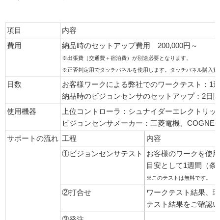
項目
内容
費用
納品時のセットアップ費用 200,000円～
※出張費（交通費＋宿泊費）が別途必要となります。
※正否判定用でタッチパネルを使用します。タッチパネル購入費
日数
お客様ワークによる弊社でのワークテスト：1
納品時のビジョンセンサのセットアップ：2日
使用機器
上位コントローラ：シュナイダーエレクトリック(Pr
ビジョンセンサメーカー：三菱電機、COGNEX
サポートの流れ
工程
内容
①ビジョンセンサテスト
お客様のワークを使用
目安として1週間（条
※このテストは無料です。
②打合せ
ワークテスト結果、環
テスト結果をご確認い
③発注