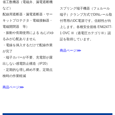
省工数機器（電磁弁、漏電遮断機
など）
スプリング端子機器（フェルール
配線用遮断器・漏電遮断器・サー
端子）クランプ方式でDINレール取
キットプロテクタ・電磁接触器・
付専用のDC電源です。信頼性が向
電磁開閉器 等）
上します。各種安全規格 EN62477-
・振動や長期使用による ねじのゆ
1 OVC Ⅲ（過電圧カテゴリⅢ）認
るみが心配ありません
証を取得しています。
・電線を挿入するだけで配線作業
商品ページ⋙
が完了
・端子カバーが不要、充電部が露
出しない感電防止構造（IP20）
・定期的な増し締め不要。定期点
検時の作業軽減
商品ページ⋙