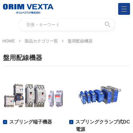
HOME
製品カテゴリ一覧
盤用配線機器
盤用配線機器
スブリング端子機器
スプリングクランプ式DC
電源