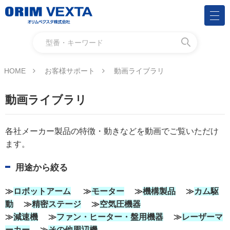
HOME
お客様サポート
動画ライブラリ
動画ライブラリ
各社メーカー製品の特徴・動きなどを動画でご覧いただけ
ます。
用途から絞る
≫
ロボットアーム
≫
モーター
≫
機構製品
≫
カム
駆
動
≫
精密ステージ
≫
空気圧機器
≫
減速機
≫
ファン・ヒーター・盤用機器
≫
レーザーマ
ーカー
≫
その他周辺機