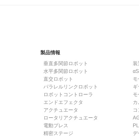
製品情報
垂直多関節ロボット
装
水平多関節ロボット
α
直交ロボット
モ
パラレルリンクロボット
ギ
ロボットコントローラ
モ
エンドエフェクタ
カ
アクチュエータ
コ
ロータリアクチュエータ
A
電動プレス
P
精密ステージ
デ