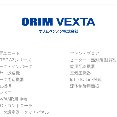
置ユニット
ファン・ブロア
STEP AZシリーズ
ヒーター・熱対策/結露
ータ・インバータ
盤用配線機器
ヤ・減速機
空気圧機器
ータ周辺機器
IoT・IO-Link関連
ム機構
流体制御用機器
ンベア
GV/AMR用 車輪
LC・コントローラ
ータ設定器・タッチパネル