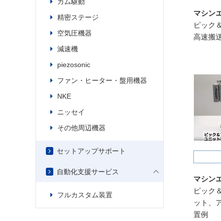
カム駆動
マシン
精密ステージ
ピック
空気圧機器
高速搬
減速機
piezosonic
ファン・ヒーター・盤用機器
NKE
ニッセイ
その他周辺機器
セットアップサポート
自動化支援サービス
マシン
ピック
フルカスタム装置
ット、
置例