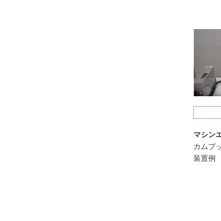
マシン
カムプッ
装置例