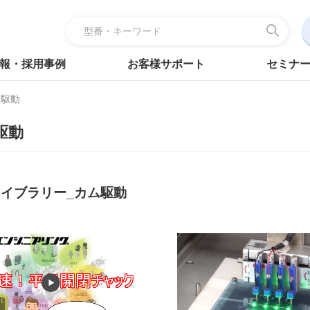
報・採用事例
お客様サポート
セミナ
駆動
駆動
イブラリー_カム駆動