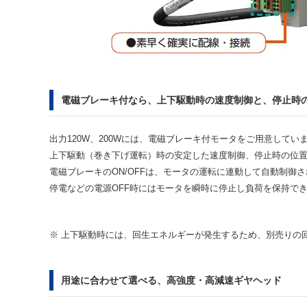
電磁ブレーキ付なら、上下駆動時の速度制御と、停止時
出力120W、200Wには、電磁ブレーキ付モータをご用意してい
上下駆動（巻き下げ運転）時の安定した速度制御、停止時の位
電磁ブレーキのON/OFFは、モータの運転に連動して自動制御
停電などの電源OFF時にはモータを瞬時に停止し負荷を保持で
※ 上下駆動時には、回生エネルギーが発生するため、別売りの
用途に合わせて選べる、高強度・高減速ギヤヘッド