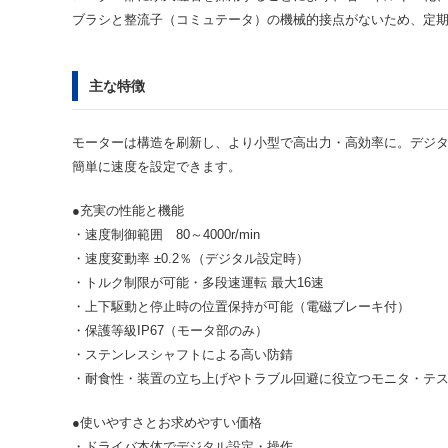
ブラシと整流子（コミュテータ）の機械的接点がないため、定
主な特徴
モーターは構造を刷新し、より小型で高出力・高効率に。デジタ
簡単に速度を設定できます。
●充実の性能と機能
・速度制御範囲 80～4000r/min
・速度変動率 ±0.2％（デジタル設定時）
・トルク制限が可能・多段速運転 最大16速
・上下駆動と停止時の位置保持が可能（電磁ブレーキ付）
・保護等級IP67（モータ部のみ）
・ステンレスシャフトによる高い防錆
・耐食性・装置の立ち上げやトラブル回避に役立つモニタ・テ
●使いやすさとお求めやすい価格
・ドライバ本体でデジタル設定・操作