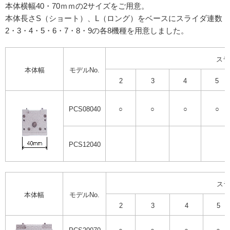
本体横幅40・70ｍｍの2サイズをご用意。
本体長さS（ショート）、L（ロング）をベースにスライダ連数
2・3・4・5・6・7・8・9の各8機種を用意しました。
スラ
本体幅
モデルNo.
2
3
4
5
PCS08040
○
○
○
○
PCS12040
スラ
本体幅
モデルNo.
2
3
4
5