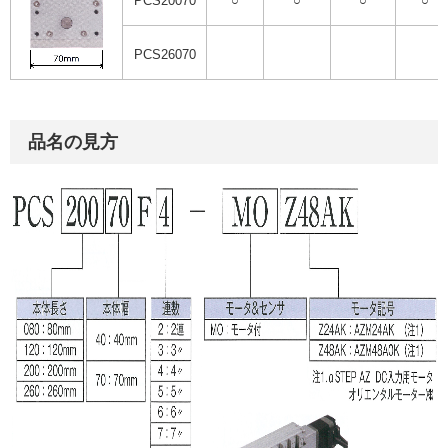
PCS20070
○
○
○
○
PCS26070
品名の見方