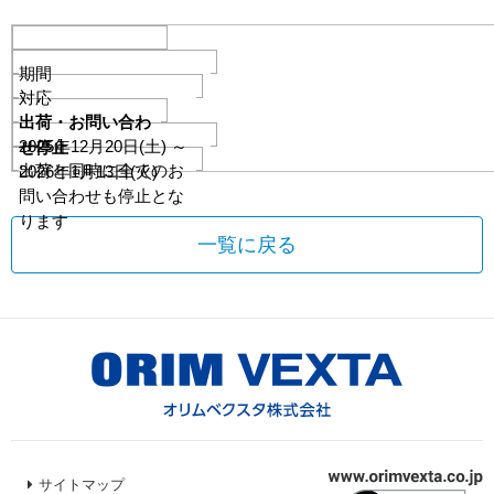
期間
対応
出荷・お問い合わ
2025年12月20日(土) ～
せ停止
出荷と同時に全てのお
2026年1月13日(火)
問い合わせも停止とな
ります
一覧に戻る
サイトマップ