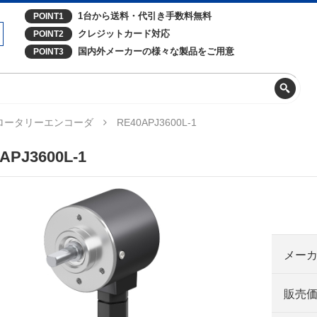
1台から送料・代引き手数料無料
POINT1
クレジットカード対応
POINT2
国内外メーカーの様々な製品をご用意
POINT3
ロータリーエンコーダ
RE40APJ3600L-1
APJ3600L-1
メー
販売