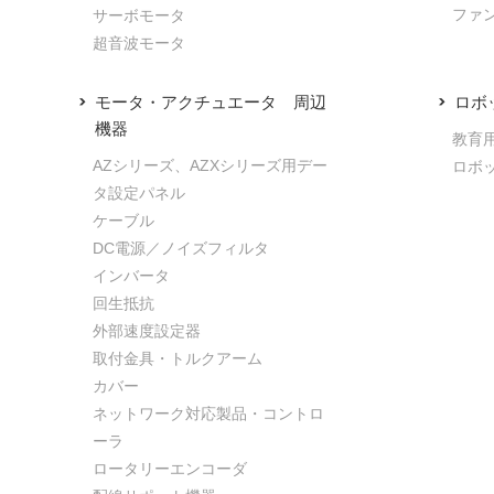
ファ
サーボモータ
超音波モータ
モータ・アクチュエータ 周辺
ロボ
機器
教育
AZシリーズ、AZXシリーズ用デー
ロボ
タ設定パネル
ケーブル
DC電源／ノイズフィルタ
インバータ
回生抵抗
外部速度設定器
取付金具・トルクアーム
カバー
ネットワーク対応製品・コントロ
ーラ
ロータリーエンコーダ