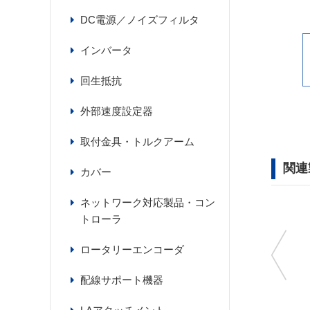
DC電源／ノイズフィルタ
インバータ
回生抵抗
外部速度設定器
取付金具・トルクアーム
関連
カバー
ネットワーク対応製品・コン
トローラ
ロータリーエンコーダ
配線サポート機器
RE30AJ100L
RE40APJ1800L-1