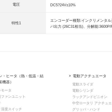
電圧
DC5?24V±10%
エンコーダー種類:インクリメンタル
特性1
バ出力 (26C31相当)、分解能:3600P/
ン・ヒータ（熱・低温・結
電動アクチュエータ
策機器）
電動スライダ
ンモータ
電動シリンダ
盤ファンユニット
ラックアンドピニオン
タ
中空ロータリ アクチュ
・湿度スイッチ
グリッパ・ハンド