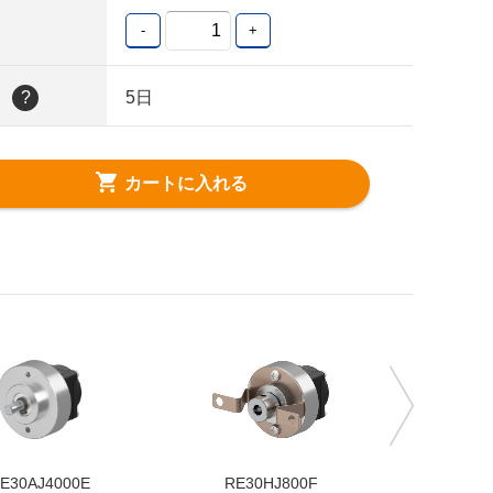
-
+
日
?
5日
カートに入れる
E30AJ4000E
RE30HJ800F
RE30